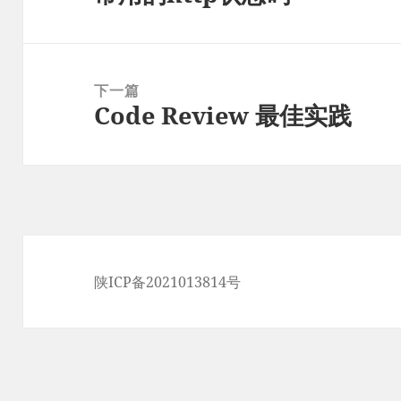
航
篇
文
章：
下一篇
Code Review 最佳实践
下
篇
文
章：
陕ICP备2021013814号