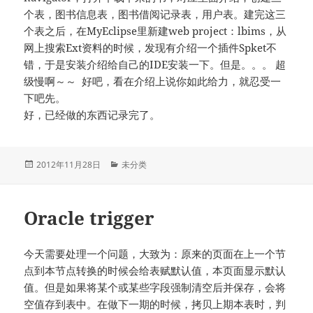
个表，图书信息表，图书借阅记录表，用户表。建完这三
个表之后，在MyEclipse里新建web project：lbims，从
网上搜索Ext资料的时候，发现有介绍一个插件Spket不
错，于是安装介绍给自己的IDE安装一下。但是。。。 超
级慢啊～～ 好吧，看在介绍上说你如此给力，就忍受一
下吧先。
好，已经做的东西记录完了。
发
分
2012年11月28日
未分类
布
类
于
Oracle trigger
今天需要处理一个问题，大致为：原来的页面在上一个节
点到本节点转换的时候会给表赋默认值，本页面显示默认
值。但是如果将某个或某些字段强制清空后并保存，会将
空值存到表中。在做下一期的时候，拷贝上期本表时，判