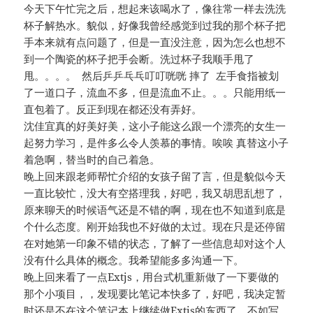
今天下午忙完之后，想起来该喝水了，像往常一样去洗洗
杯子解热水。貌似，好像我曾经感觉到过我的那个杯子把
手本来就有点问题了，但是一直没注意，因为怎么也想不
到一个陶瓷的杯子把手会断。洗过杯子我顺手甩了
甩。。。。 然后乒乒乓乓叮叮咣咣 摔了 左手食指被划
了一道口子，流血不多，但是流血不止。。。只能用纸一
直包着了。反正到现在都还没有弄好。
沈佳宜真的好美好美，这小子能这么跟一个漂亮的女生一
起努力学习，是件多么令人羡慕的事情。唉唉 真替这小子
着急啊，替当时的自己着急。
晚上回来跟老师帮忙介绍的女孩子留了言，但是貌似今天
一直比较忙，没大有空搭理我，好吧，我又胡思乱想了，
原来聊天的时候语气还是不错的啊，现在也不知道到底是
个什么态度。刚开始我也不好做的太过。现在只是还停留
在对她第一印象不错的状态，了解了一些信息却对这个人
没有什么具体的概念。我希望能多多沟通一下。
晚上回来看了一点Extjs，用台式机重新做了一下要做的
那个小项目，，发现要比笔记本快多了，好吧，我决定暂
时还是不在这个笔记本上继续做Extjs的东西了，不如写