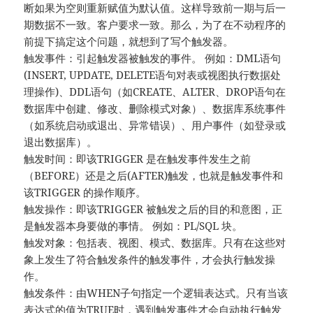
断如果为空则重新赋值为默认值。这样导致前一期与后一
期数据不一致。客户要求一致。那么，为了在不动程序的
前提下搞定这个问题，就想到了写个触发器。
触发事件：引起触发器被触发的事件。 例如：DML语句
(INSERT, UPDATE, DELETE语句对表或视图执行数据处
理操作)、DDL语句（如CREATE、ALTER、DROP语句在
数据库中创建、修改、删除模式对象）、数据库系统事件
（如系统启动或退出、异常错误）、用户事件（如登录或
退出数据库）。
触发时间：即该TRIGGER 是在触发事件发生之前
（BEFORE）还是之后(AFTER)触发，也就是触发事件和
该TRIGGER 的操作顺序。
触发操作：即该TRIGGER 被触发之后的目的和意图，正
是触发器本身要做的事情。 例如：PL/SQL 块。
触发对象：包括表、视图、模式、数据库。只有在这些对
象上发生了符合触发条件的触发事件，才会执行触发操
作。
触发条件：由WHEN子句指定一个逻辑表达式。只有当该
表达式的值为TRUE时，遇到触发事件才会自动执行触发