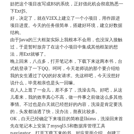
妨把这个项目改写成BS的系统，正好借此机会彻底熟悉一
下ExtJS。
好，决定了，就在V2EX上建立了一个小项目，用作跟进
项目进度。今天的任务很简单，搭建好环境，建立好数据
结构。
由于Java的三大框架实际上我根本不会用，也没深入接触
过，于是暂时放弃了在这个小项目中集成其他框架的想
法，用Ext就够了。
晚上回来，八点多，打开笔记本，下载下来这两本书，台
式机登录了一下QQ。呵呵，今天老师说的那个要介绍给
我的女生通过了QQ的好友请求。先这样吧，今天没想好
说什么，毕竟相亲也是头一回嘛。
在人人上逛了一会儿，差不多了，洗澡去鸟。好吧，从这
儿看来，我的效率真心不高，做一件事之前做这么多其他
事情。不过也是白天就已经想好的内容，洗澡是肯定要洗
的，头发都油透了快，没办法，熬夜比较多。
OK，白天已经确定下来项目的简称是lbims，洗澡回来首
先在笔记本上安装了mysql5.5和数据库管理工具
navigator，打开下载下来的书，对应里面介绍，创建三