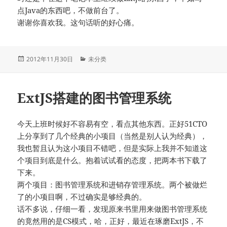
点Java的东西吧，不做前台了。
谢谢你喜欢我。这句话听的好心痛。
发
分
2012年11月30日
未分类
布
类
于
ExtJS搭建的图书管理系统
今天上班时候好不容易有空，看点其他东西。正好51CTO
上分享到了几个经典的小项目（当然是别人认为经典），
我也暂且认为这小项目不错吧，但是实际上我并不知道这
个项目到底是什么。抱着试试看的态度，把两本书下载了
下来。
两个项目：图书管理系统和进销存管理系统。两个被做烂
了的小项目啊，不过确实是够经典的。
话不多说，仔细一看，发现原来书里用来做图书管理系统
的竟然用的是CS模式，哈，正好，最近在琢磨ExtJS，不