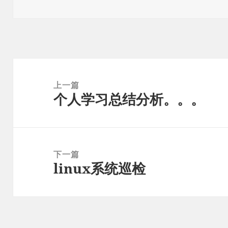
布
者
类
于
文
章
上一篇
个人学习总结分析。。。
导
上
航
篇
文
章：
下一篇
linux系统巡检
下
篇
文
章：